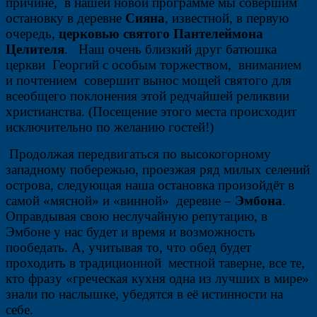
причине, в нашей новой программе мы совершим
остановку в деревне
Сияна
, известной, в первую
очередь,
церковью святого Пантелеймона
Целителя
. Наш очень близкий друг батюшка
церкви Георгий с особым торжеством, вниманием
и почтением совершит вынос мощей святого для
всеобщего поклонения этой редчайшей реликвии
христианства. (Посещение этого места происходит
исключительно по желанию гостей!)
Продолжая передвигаться по высокогорному
западному побережью, проезжая ряд милых селений
острова, следующая наша остановка произойдёт в
самой «мясной» и «винной» деревне –
Эмбона
.
Оправдывая свою неслучайную репутацию, в
Эмбоне у нас будет и время и возможность
пообедать. А, учитывая то, что обед будет
проходить в традиционной местной таверне, все те,
кто фразу «греческая кухня одна из лучших в мире»
знали по наслышке, убедятся в её истинности на
себе.