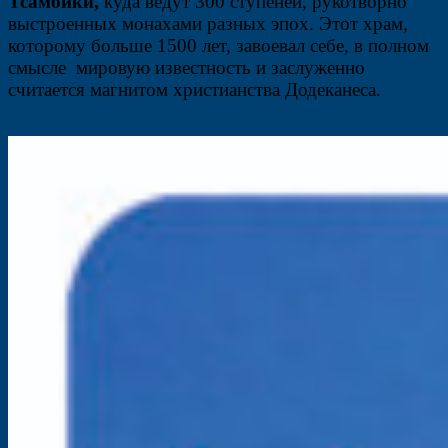
Тсамбики,
куда ведут 300 ступеней, рукотворно
выстроенных монахами разных эпох. Этот храм,
которому больше 1500 лет, завоевал себе, в полном
смысле мировую известность и заслуженно
считается магнитом христианства Додеканеса.