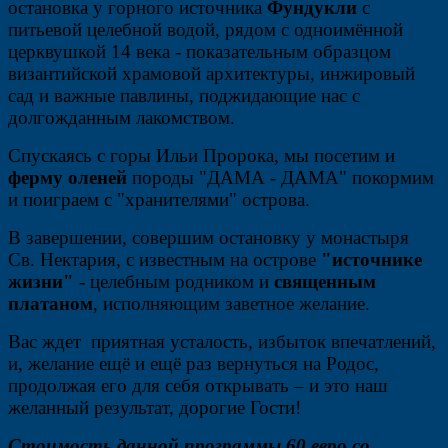
остановка у горного источника
Фундукли
с
питьевой целебной водой, рядом с одноимённой
церквушкой 14 века - показательным образцом
византийской храмовой архитектуры, инжировый
сад и важные павлины, поджидающие нас с
долгожданным лакомством.
Спускаясь с горы Ильи Пророка, мы посетим и
ферму оленей
породы "ДАМА - ДАМА" покормим
и поиграем с "хранителями" острова.
В завершении, совершим остановку у монастыря
Св. Нектария, с известным на острове
"источнике
жизни"
- целебным родником и
священным
платаном
, исполняющим заветное желание.
Вас ждет приятная усталость, избыток впечатлений,
и, желание ещё и ещё раз вернуться на Родос,
продолжая его для себя открывать – и это наш
желанный результат, дорогие Гости!
Стоимость данной программы 60 евро со