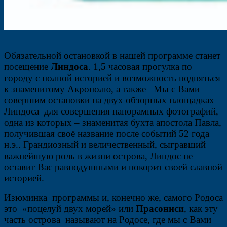
Обязательной остановкой в нашей программе станет
посещение
Линдоса
. 1,5 часовая прогулка по
городу с полной историей и возможность подняться
к знаменитому Акрополю, а также Мы с Вами
совершим остановки на двух обзорных площадках
Линдоса для совершения панорамных фотографий,
одна из которых – знаменитая бухта апостола Павла,
получившая своё название после событий 52 года
н.э.. Грандиозный и величественный, сыгравший
важнейшую роль в жизни острова, Линдос не
оставит Вас равнодушными и покорит своей славной
историей.
Изюминка программы и, конечно же, самого Родоса
это «поцелуй двух морей» или
Прасониси
, как эту
часть острова называют на Родосе, где мы с Вами