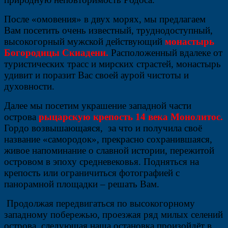
После «омовения» в двух морях, мы предлагаем
Вам посетить очень известный, труднодоступный,
высокогорный мужской действующий
монастырь
Богородицы Скиадени.
Расположенный вдалеке от
туристических трасс и мирских страстей, монастырь
удивит и поразит Вас своей аурой чистоты и
духовности.
Далее мы посетим украшение западной части
острова
рыцарскую крепость 14 века Монолитос.
Гордо возвышающаяся, за что и получила своё
название «самородок», прекрасно сохранившаяся,
живое напоминание о славной истории, пережитой
островом в эпоху средневековья. Подняться на
крепость или ограничиться фотографией с
панорамной площадки – решать Вам.
Продолжая передвигаться по высокогорному
западному побережью, проезжая ряд милых селений
острова, следующая наша остановка произойдёт в