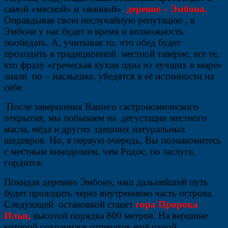
самой «мясной» и «винной»
деревне – Эмбона.
Оправдывая свою неслучайную репутацию , в
Эмбоне у нас будет и время и возможность
пообедать. А, учитывая то, что обед будет
проходить в традиционной местной таверне, все те,
кто фразу «греческая кухня одна из лучших в мире»
знали по – наслышке, убедятся в её истинности на
себе.
После завершения Вашего гастрономического
открытия, мы побываем на дегустации местного
масла, мёда и других здешних натуральных
шедевров. Но, в первую очередь, Вы познакомитесь
с местным виноделием, чем Родос, по заслуге,
гордится.
Покидая деревню Эмбону, наш дальнейший путь
будет проходить через внутреннюю часть острова.
Следующей остановкой станет
гора Пророка
Ильи,
высотой порядка 800 метров. На вершине
которой сохранился отпечаток ещё одной