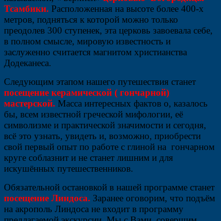
Тсамбики.
Расположенная на высоте более 400-х
метров, подняться к которой можно только
преодолев 300 ступенек, эта церковь завоевала себе,
в полном смысле, мировую известность и
заслуженно считается магнитом христианства
Додеканеса.
Следующим этапом нашего путешествия станет
посещение керамической ( гончарной)
мастерской.
Масса интересных фактов о, казалось
бы, всем известной греческой мифологии, её
символизме и практической значимости и сегодня,
всё это узнать, увидеть и, возможно, приобрести
свой первый опыт по работе с глиной на гончарном
круге соблазнит и не станет лишним и для
искушённых путешественников.
Обязательной остановкой в нашей программе станет
посещение Линдоса.
Заранее оговорим, что подъём
на акрополь Линдоса не входит в программу
предлагаемой экскурсии. Мы с Вами совершим