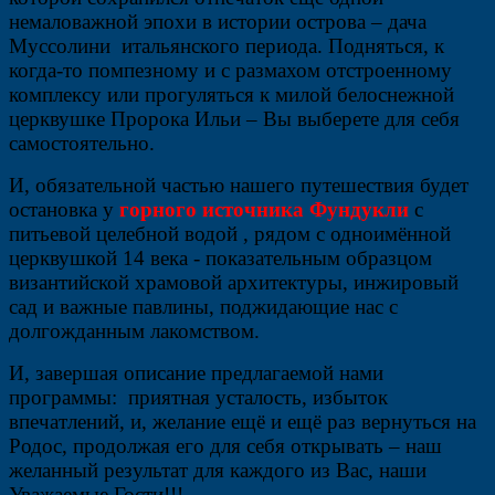
немаловажной эпохи в истории острова – дача
Муссолини итальянского периода. Подняться, к
когда-то помпезному и с размахом отстроенному
комплексу или прогуляться к милой белоснежной
церквушке Пророка Ильи – Вы выберете для себя
самостоятельно.
И, обязательной частью нашего путешествия будет
остановка у
горного источника Фундукли
с
питьевой целебной водой , рядом с одноимённой
церквушкой 14 века - показательным образцом
византийской храмовой архитектуры, инжировый
сад и важные павлины, поджидающие нас с
долгожданным лакомством.
И, завершая описание предлагаемой нами
программы: приятная усталость, избыток
впечатлений, и, желание ещё и ещё раз вернуться на
Родос, продолжая его для себя открывать – наш
желанный результат для каждого из Вас, наши
Уважаемые Гости!!!