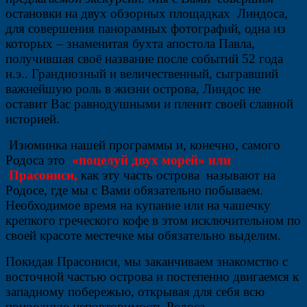
остановки на двух обзорных площадках Линдоса,
для совершения панорамных фотографий, одна из
которых – знаменитая бухта апостола Павла,
получившая своё название после событий 52 года
н.э.. Грандиозный и величественный, сыгравший
важнейшую роль в жизни острова, Линдос не
оставит Вас равнодушными и пленит своей славной
историей.
Изюминка нашей программы и, конечно, самого
Родоса это
«поцелуй двух морей» или
Прасониси,
как эту часть острова называют на
Родосе, где мы с Вами обязательно побываем.
Необходимое время на купание или на чашечку
крепкого греческого кофе в этом исключительном по
своей красоте местечке мы обязательно выделим.
Покидая Прасониси, мы заканчиваем знакомство с
восточной частью острова и постепенно двигаемся к
западному побережью, открывая для себя всю
природную неповторимость Родоса.