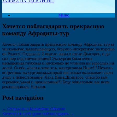
ЗАЯВКА НА ЭКСКУРСИЮ
Меню
Хочется поблагодарить прекрасную
команду Афродиты-тур
Хочется поблагодарить прекрасную команду Афродиты-тур за
уникальную,захватывающую, безумно интересную экскурсию
по Родосу! Отдыхали 2 недели назад в отеле Диагорос, и до
сих пор под впечатлением! Экскурсия была очень
насыщенная,глубокая и нисколько не утомила ни взрослых,ни
детей. Особо хочется отметить экскурсовода Инну!!! Нечасто
встретишь экскурсовода,который настолько вкладывает свою
душу в повествование! Лена,Инна,Димитрос, спасибо вам
огромное,удачи и процветания!!! Буду обязательно вас всем
рекомендовать. Наталья.
Post navigation
←
Отдыхали в Колимбии. Обошли
Хочется от всей души поблагодарить
→